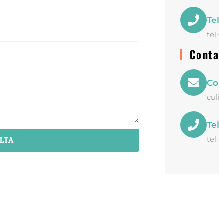
Te
tel
Conta
Co
cul
Te
ULTA
tel