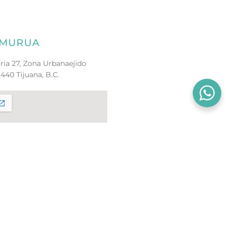
- MURUA
ria 27, Zona Urbanaejido
440 Tijuana, B.C.