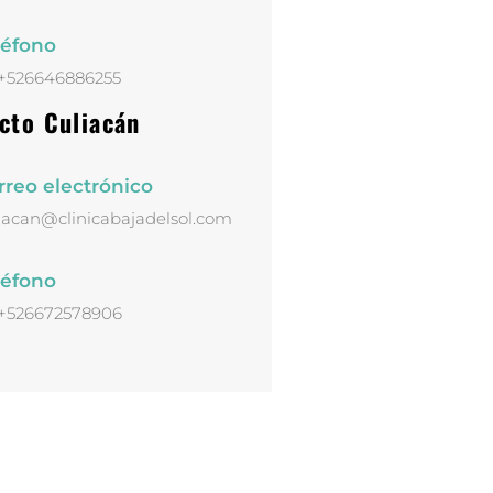
léfono
:+526646886255
cto Culiacán
rreo electrónico
iacan@clinicabajadelsol.com
léfono
:+526672578906