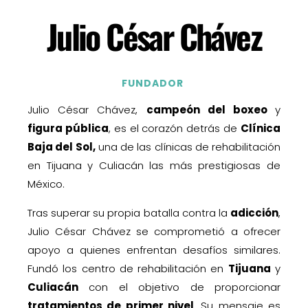
Julio César Chávez
Centro de rehabilitación en tijuana la mejor clínica para rehabilitarse contra la drogadicción.
FUNDADOR
Julio César Chávez,
campeón del boxeo
y
figura pública
, es el corazón detrás de
Clínica
Baja del Sol,
una de las clínicas de rehabilitación
en Tijuana y Culiacán las más prestigiosas de
México.
Tras superar su propia batalla contra la
adicción
,
Julio César Chávez se comprometió a ofrecer
apoyo a quienes enfrentan desafíos similares.
Fundó los centro de rehabilitación en
Tijuana
y
Culiacán
con el objetivo de proporcionar
tratamientos de primer nivel
. Su mensaje es