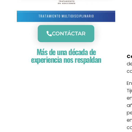
CONTÁCTAR
Más de una década de
Ce
experiencia nos respaldan
de
co
E
Ti
en
añ
p
e
co